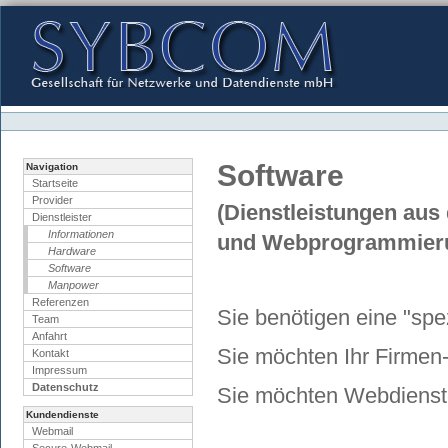
Direkt
zum
Inhalt
|
Direkt
zur
Navigation
Benutzerspezifische
Werkzeuge
Software
Navigation
Startseite
Provider
(Dienstleistungen au
Dienstleister
Informationen
und Webprogrammier
Hardware
Software
Manpower
Referenzen
Sie benötigen eine "spe
Team
Anfahrt
Sie möchten Ihr Firmen-
Kontakt
Impressum
Datenschutz
Sie möchten Webdienste
Kundendienste
Webmail